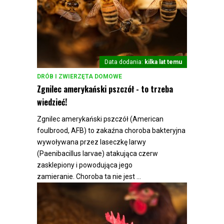
Data dodania:
kilka lat temu
DRÓB I ZWIERZĘTA DOMOWE
Zgnilec amerykański pszczół - to trzeba
wiedzieć!
Zgnilec amerykański pszczół (American
foulbrood, AFB) to zakaźna choroba bakteryjna
wywoływana przez laseczkę larwy
(Paenibacillus larvae) atakująca czerw
zasklepiony i powodująca jego
zamieranie. Choroba ta nie jest ...