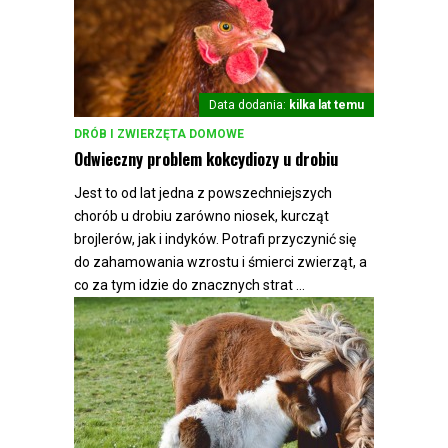
Data dodania:
kilka lat temu
DRÓB I ZWIERZĘTA DOMOWE
Odwieczny problem kokcydiozy u drobiu
Jest to od lat jedna z powszechniejszych
chorób u drobiu zarówno niosek, kurcząt
brojlerów, jak i indyków. Potrafi przyczynić się
do zahamowania wzrostu i śmierci zwierząt, a
co za tym idzie do znacznych strat ...