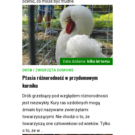
ocenić, co może być trudne.
Data dodania:
kilka lat temu
DRÓB I ZWIERZĘTA DOMOWE
Ptasia różnorodność w przydomowym
kurniku
Drób grzebiący pod względem różnorodności
jest niezwykły. Kury ras ozdobnych mogą
śmiało być nazywane zwierzętami
towarzyszącymi. Nie chodzi o to, że
towarzyszą one człowiekowi od wieków. Tylko
o to, że w ...