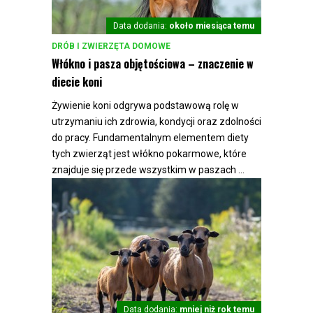
Data dodania:
około miesiąca temu
DRÓB I ZWIERZĘTA DOMOWE
Włókno i pasza objętościowa – znaczenie w
diecie koni
Żywienie koni odgrywa podstawową rolę w
utrzymaniu ich zdrowia, kondycji oraz zdolności
do pracy. Fundamentalnym elementem diety
tych zwierząt jest włókno pokarmowe, które
znajduje się przede wszystkim w paszach ...
Data dodania:
mniej niż rok temu