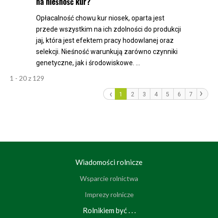
na nieśność kur?
Opłacalność chowu kur niosek, oparta jest
przede wszystkim na ich zdolności do produkcji
jaj, która jest efektem pracy hodowlanej oraz
selekcji. Nieśność warunkują zarówno czynniki
genetyczne, jak i środowiskowe. ...
1 - 20 z 129
‹
›
1
2
3
4
5
6
7
Wiadomości rolnicze
Wsparcie rolnictwa
Imprezy rolnicze
Rolnikiem być . . .