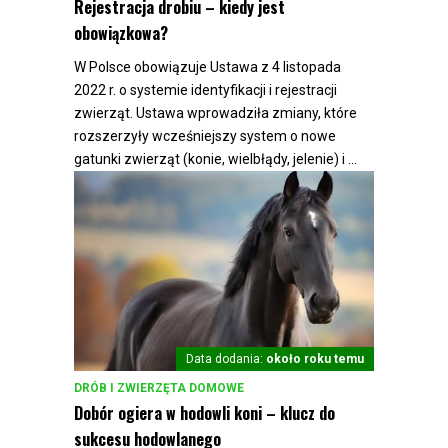
Rejestracja drobiu – kiedy jest
obowiązkowa?
W Polsce obowiązuje Ustawa z 4 listopada
2022 r. o systemie identyfikacji i rejestracji
zwierząt. Ustawa wprowadziła zmiany, które
rozszerzyły wcześniejszy system o nowe
gatunki zwierząt (konie, wielbłądy, jelenie) i ...
Data dodania:
około roku temu
DRÓB I ZWIERZĘTA DOMOWE
Dobór ogiera w hodowli koni – klucz do
sukcesu hodowlanego