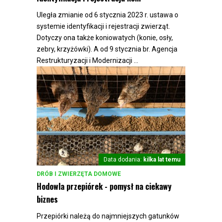
Uległa zmianie od 6 stycznia 2023 r. ustawa o
systemie identyfikacji i rejestracji zwierząt.
Dotyczy ona także koniowatych (konie, osły,
zebry, krzyżówki). A od 9 stycznia br. Agencja
Restrukturyzacji i Modernizacji ...
Data dodania:
kilka lat temu
DRÓB I ZWIERZĘTA DOMOWE
Hodowla przepiórek - pomysł na ciekawy
biznes
Przepiórki należą do najmniejszych gatunków