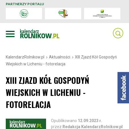
PARTNERZY PORTALU
KalendarzRolnikow.pl
Aktualności
XIII Zjazd Kół Gospodyń
Wiejskich w Licheniu - fotorelacja
XIII ZJAZD KÓŁ GOSPODYŃ
WIEJSKICH W LICHENIU -
FOTORELACJA
Opublikowano
12.09.2023 r.
przez
Redakcja KalendarzRolnikow.pl