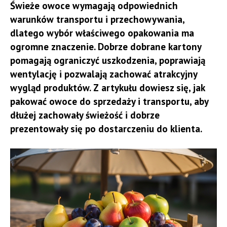
Świeże owoce wymagają odpowiednich
nieco inne potrzeby. Modele otwarte zapewniają łatwy
warunków transportu i przechowywania,
dostęp, dobrą wentylację oraz możliwość szybkiego
dlatego wybór właściwego opakowania ma
kontrolowania czystości. Kuwety z osłoną pomagają
ogromne znaczenie. Dobrze dobrane kartony
natomiast ograniczyć rozsypywanie żwirku
pomagają ograniczyć uszkodzenia, poprawiają
i zapewniają bardziej kameralną przestrzeń. Decyzja
wentylację i pozwalają zachować atrakcyjny
powinna zostać dopasowana do zachowania
wygląd produktów. Z artykułu dowiesz się, jak
zwierzęcia, ponieważ część kotów preferuje większą
pakować owoce do sprzedaży i transportu, aby
swobodę obserwowania otoczenia, podczas gdy inne
dłużej zachowały świeżość i dobrze
chętniej korzystają z osłoniętego miejsca.
prezentowały się po dostarczeniu do klienta.
Istotne znaczenie ma lokalizacja. Kuwety dla kota
najlepiej ustawiać w spokojnym, łatwo dostępnym
miejscu, oddalonym od misek z karmą i wodą,
głośnych urządzeń oraz intensywnie uczęszczanych
przejść. Zwierzę powinno mieć możliwość
korzystania z nich bez niepokoju i konieczności