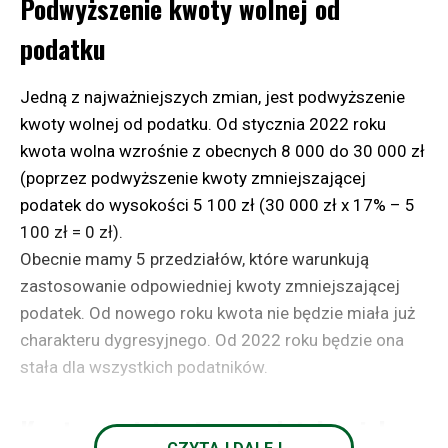
Podwyższenie kwoty wolnej od
potrzeb.
stron. Odpowiednio regulując fotel kierowcy i dbając
o idealne umiejscowienie lusterek, zapewniamy sobie
podatku
Wyzwania i ograniczenia
komfortową jazdę, ale również zwiększamy kontrolę
nad pojazdem. Nie wspominając o tym, że za dobrze
Inwestycja początkowa: zakup sprzętu wymaga
Jedną z najważniejszych zmian, jest podwyższenie
znaczących nakładów finansowych.
ustawiony fotel podziękują nam nasze plecy i szyja.
kwoty wolnej od podatku. Od stycznia 2022 roku
Czasochłonność: proces wymaga
kwota wolna wzrośnie z obecnych 8 000 do 30 000 zł
Nie ufaj w 100% technologii
odpowiedniego przygotowania surowca oraz
(poprzez podwyższenie kwoty zmniejszającej
obsługi maszyn.
podatek do wysokości 5 100 zł (30 000 zł x 17% – 5
Dziś nowoczesne traktory i maszyny rolnicze są
Jakość surowca: nieodpowiednio wysuszone lub
100 zł = 0 zł).
naszpikowane elektroniką i nowoczesnymi
przygotowane materiały mogą obniżyć wartość
Obecnie mamy 5 przedziałów, które warunkują
rozwiązaniami. Jednak nawet sprawdzone aplikacje
opałową paliwa.
zastosowanie odpowiedniej kwoty zmniejszającej
nie zastąpią naszej rozwagi. Np. stosując
podatek. Od nowego roku kwota nie będzie miała już
hydrauliczne podnośniki, tak pomocne w przyczepach,
Podsumowanie
charakteru dygresyjnego. Od 2022 roku będzie ona
zawsze zachowaj odpowiedni dystans i ostrożność.
stała dla wszystkich podatników.
Produkcja brykietu i pelletu w gospodarstwie rolnym
Zmniejszone ciśnienie może sprawić, że układ
to praktyczne rozwiązanie, które pozwala efektywnie
hydrauliczny momentalnie opadnie, mogąc przygnieść
Kwota zmniejszająca podatek – jak
wykorzystać zasoby biomasy. Jest to nie tylko sposób
nierozważnego rolnika. Zawsze stosuj blokadę, np.