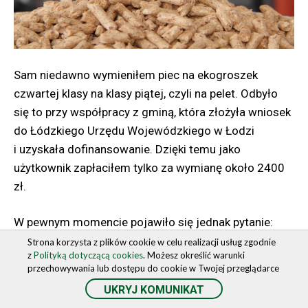
Od 2022 r.
(oferowanie produktów znanego pochodzenia,
podatku
w odpowiednich ilościach, często po niższych
cenach).
do 120 000 zł
17%
minus kwota
Sam niedawno wymieniłem piec na ekogroszek
Konsumenci coraz częściej są zainteresowani
czwartej klasy na klasy piątej, czyli na pelet. Odbyło
możliwością zakupu świeżej żywności,
zmniejszająca
ponad 120 000 zł
15 300 zł plus 32% nad-
się to przy współpracy z gminą, która złożyła wniosek
produkowanej w danym rejonie przez lokalnych
podatek
do Łódzkiego Urzędu Wojewódzkiego w Łodzi
rolników, gdzie nie ma długich łańcuchów dostaw
wyżki ponad 120 000 zł
i uzyskała dofinansowanie. Dzięki temu jako
i pośredników, a zapewnione są bliskie
użytkownik zapłaciłem tylko za wymianę około 2400
relacje wytwórców i nabywców. Zatem skupienie
zł.
handlu w piątek i sobotę w jednym wyznaczonym
Wysokość składki zdrowotnej dla
do tego celu miejscu, na dogodnych dla rolników
W pewnym momencie pojawiło się jednak pytanie:
warunkach leży nie tylko w interesie tej grupy, lecz ma
Czy teraz koszt ogrzewania nie będzie wyższy?
Strona korzysta z plików cookie w celu realizacji usług zgodnie
przedsiębiorców na skali
z
Polityką dotyczącą cookies
. Możesz określić warunki
także wymiar społeczny i zdrowotny.
Rozważmy to na moim przykładzie. Powierzchnia
przechowywania lub dostępu do cookie w Twojej przeglądarce
do ogrzania to około 220 m2,, w tym budynek
UKRYJ KOMUNIKAT
Taka oznaczona powierzchnia do zbywania polskich
o wymiarach 9,5x10,5 m z użytkowanym poddaszem
Obecnie obowiązują jednolite zasady ustalania