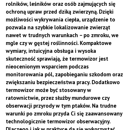
rolników, leśników oraz osób zajmujących się
naturalnym elementem domowego otoczenia.
ochroną upraw przed dziką zwierzyną. Dzięki
Dobre opakowanie na owoce powinno przede
możliwości wykrywania ciepła, urządzenie to
wszystkim zapewniać odpowiednią cyrkulację
Prawidłowo dobrana klatka kennelowa musi
pozwala na szybkie lokalizowanie zwierząt
powietrza. Istotna jest także:
umożliwiać zwierzęciu swobodne stanie, obracanie
nawet w trudnych warunkach – po zmroku, we
się i przyjęcie wygodnej pozycji leżącej. Zbyt mała
odporność kartonu na obciążenie,
mgle czy w gęstej roślinności. Kompaktowe
konstrukcja ogranicza ruch, natomiast przesadnie
wymiary, intuicyjna obsługa i wysoka
stabilne ułożenie zawartości,
duży model może nie zapewniać oczekiwanego
skuteczność sprawiają, że termowizor jest
wygoda przenoszenia i układania,
poczucia osłonięcia. Znaczenie mają także stabilność,
nieocenionym wsparciem podczas
dopasowanie rozmiaru opakowania do rodzaju
jakość zamknięcia, odpowiednia wentylacja oraz brak
monitorowania pól, zapobieganiu szkodom oraz
owoców.
ostrych elementów. Podłoże powinno pozostawać
zwiększaniu bezpieczeństwa pracy. Dodatkowo
równe i wygodne, szczególnie gdy klatka
Odpowiednio dobrany karton pomaga nie tylko
termowizor może być stosowany w
wykorzystywana jest regularnie.
chronić produkty, ale także poprawia ich prezentację
ratownictwie, przez służby mundurowe czy
podczas sprzedaży.
obserwacji przyrody w tym ptaków. Na trudne
Proces przyzwyczajania należy prowadzić stopniowo.
warunki po zmroku przyda Ci się zaawansowany
Na początku klatka kennelowa powinna pozostawać
Łubianki i kobiałki tekturowe –
technologicznie termowizor obserwacyjny.
otwarta, aby możliwe było samodzielne wchodzenie
Dlaczego i jak w praktyce da się wykorzystać