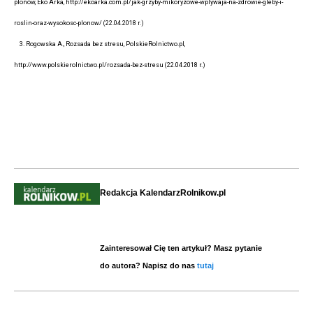
plonów, Eko Arka, http://ekoarka.com.pl/jak-grzyby-mikoryzowe-wplywaja-na-zdrowie-gleby-i-
roslin-oraz-wysokosc-plonow/ (22.04.2018 r.)
3. Rogowska A., Rozsada bez stresu, PolskieRolnictwo.pl,
http://www.polskierolnictwo.pl/rozsada-bez-stresu (22.04.2018 r.)
Redakcja KalendarzRolnikow.pl
Zainteresował Cię ten artykuł? Masz pytanie
do autora? Napisz do nas
tutaj