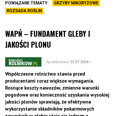
POWIĄZANE TEMATY:
GRZYBY MIKORYZOWE
ROZSADA ROŚLIN
WAPŃ – FUNDAMENT GLEBY I
JAKOŚCI PLONU
Opublikowano
22.07.2026 r.
Współczesne rolnictwo stawia przed
producentami coraz większe wymagania.
Rosnące koszty nawozów, zmienne warunki
pogodowe oraz konieczność uzyskania wysokiej
jakości plonów sprawiają, że efektywne
wykorzystanie składników pokarmowych
zawartych w glebie staje się jednym z