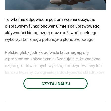
To właśnie odpowiedni poziom wapnia decyduje
o sprawnym funkcjonowaniu miejsca uprawowego,
aktywności biologicznej oraz możliwości pełnego
wykorzystania jego potencjału plonotwórczego.
Polskie gleby jednak od wielu lat zmagają się
z problemem zakwaszenia. Szacuje się, że znaczna
część gruntów rolnych wykazuje odczyn kwaśny lub
bardzo kwaśny, co ogranicza dostępność składników
pokarmowych i obniża efektywność nawożenia.
CZYTAJ DALEJ
Zakwaszenie prowadzi do pogorszenia warunków
wzrostu korzeni, spadku aktywności
mikroorganizmów glebowych oraz zwiększenia
dostępności glinu i manganu, które w wyższych