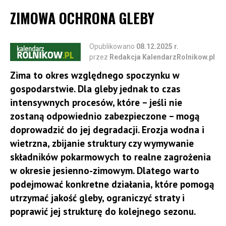
stężeniach mogą działać toksycznie na rośliny. W
ZIMOWA OCHRONA GLEBY
takich warunkach nawet wysokie dawki nawozów
mineralnych nie są w pełni wykorzystywane.
Opublikowano
08.12.2025 r.
Niespożytkowany pozostaje również potencjał
przez
Redakcja KalendarzRolnikow.pl
plonowania.
Zima to okres względnego spoczynku w
gospodarstwie. Dla gleby jednak to czas
Wapń w glebie pełni funkcję znacznie wykraczającą
intensywnych procesów, które – jeśli nie
poza regulację pH. Odpowiada za tworzenie trwałej
zostaną odpowiednio zabezpieczone – mogą
struktury gruzełkowatej, poprawia stosunki wodno-
doprowadzić do jej degradacji. Erozja wodna i
powietrzne oraz zwiększa zdolność gleby
wietrzna, zbijanie struktury czy wymywanie
do magazynowania wody. Gleby zasobne w wapń są
składników pokarmowych to realne zagrożenia
bardziej przepuszczalne, lżejsze i mniej podatne na
w okresie jesienno-zimowym. Dlatego warto
zaskorupianie oraz łatwiejsze w uprawie. Ma to
podejmować konkretne działania, które pomogą
szczególne znaczenie w latach charakteryzujących
utrzymać jakość gleby, ograniczyć straty i
się okresowymi suszami i gwałtownymi opadami,
poprawić jej strukturę do kolejnego sezonu.
które coraz częściej występują w warunkach