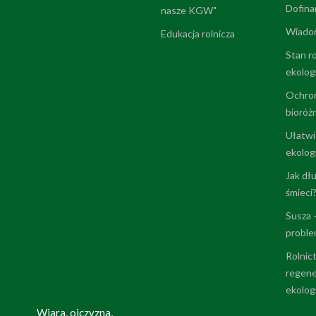
Dofina
nasze KGW"
Wiadom
Edukacja rolnicza
Stan r
ekolog
Ochro
bioróż
Ułatwi
ekolog
Jak dłu
śmieci
Susza 
probl
Rolnic
regene
ekolog
Wiara, ojczyzna,