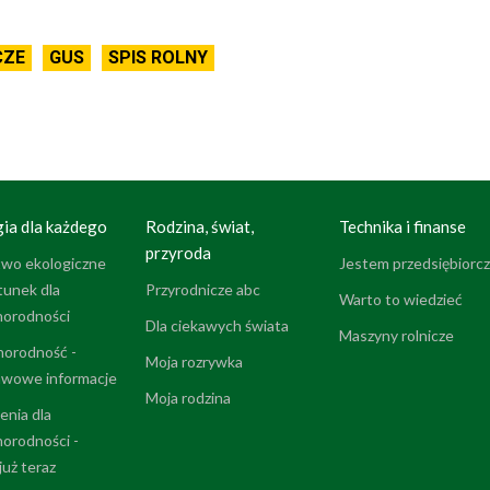
CZE
GUS
SPIS ROLNY
ia dla każdego
Rodzina, świat,
Technika i finanse
przyroda
two ekologiczne
Jestem przedsiębiorcz
tunek dla
Przyrodnicze abc
Warto to wiedzieć
norodności
Dla ciekawych świata
Maszyny rolnicze
norodność -
Moja rozrywka
wowe informacje
Moja rodzina
enia dla
norodności -
 już teraz