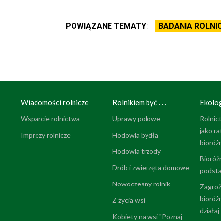
POWIĄZANE TEMATY:
BADANIA ROLNI
Wiadomości rolnicze
Rolnikiem być . . .
Ekolog
Wsparcie rolnictwa
Uprawy polowe
Rolnic
jako ra
Imprezy rolnicze
Hodowla bydła
bioróż
Hodowla trzody
Bioróż
Drób i zwierzęta domowe
podsta
Nowoczesny rolnik
Zagroż
bioróż
Z życia wsi
działaj
Kobiety na wsi "Poznaj