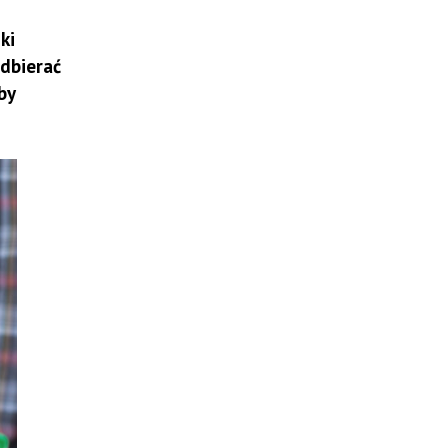
ki
dbierać
by