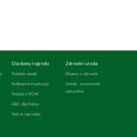
Dla domu i ogrodu
Zdrowie i uroda
y
Polskie smaki
Dbamy o zdrowie
Kulinarne inspiracje
Uroda - kosmetyki
naturalne
Święta z KGW
ABC dla Domu
Rok w ogrodzie