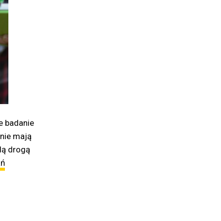
e badanie
 nie mają
lą drogą
ań