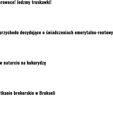
erowoce! Jedzmy truskawki!
 przychodu decydujące o świadczeniach emerytalno-rentow
w natarciu na kukurydzę
tkanie brokerskie w Brukseli