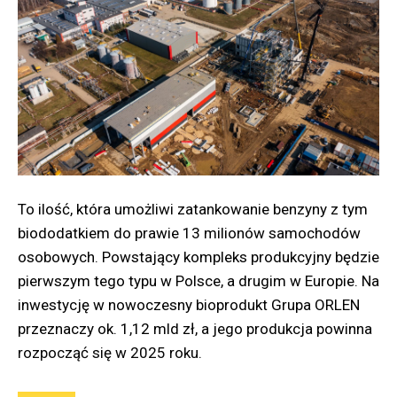
zawartych w tej ustawie, a w kwestiach
nieuregulowanych kierować się krajowymi
standardami rachunkowości, zaś w razie braku
Międzynarodowymi Standardami Rachunkowości
(MSR) [ustawa z 29 września 1994 r. art. 10; Nadolna,
Rydzewska-Włodarczyk 2010, s. 117]. Przepisy
ustawy podnoszą jedynie kwestie ujęcia aktywów,
związanych z rolnictwem, spełniających ustawową
definicję środków trwałych – do środków trwałych,
To ilość, która umożliwi zatankowanie benzyny z tym
dotyczy to także zakwalifikowania zapasów [Wszelaki
biododatkiem do prawie 13 milionów samochodów
2012, s. 327]. Szczegółowo ustawa zalicza inwentarz
osobowych. Powstający kompleks produkcyjny będzie
żywy jako składnik środków trwałych [ustawa z 29
pierwszym tego typu w Polsce, a drugim w Europie. Na
września 1994 r. art. 3 pkt 15]. Analizując ustawę
inwestycję w nowoczesny bioprodukt Grupa ORLEN
można zauważyć brak zapisu dotyczącego produkcji
przeznaczy ok. 1,12 mld zł, a jego produkcja powinna
roślinnej, roślinnych aktywów i sposobów ich wyceny.
rozpocząć się w 2025 roku.
W przypadku międzynarodowych regulacji sytuacja
wygląda odmiennie, gdyż kwestię rolnictwa