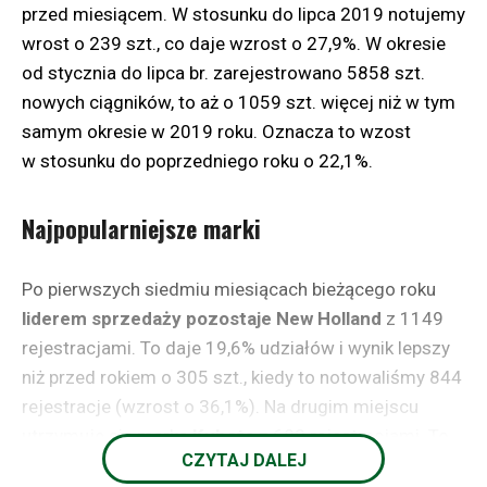
do stosowania minimalnej stawki miesięcznej
przed miesiącem. W stosunku do lipca 2019 notujemy
wynagrodzenia oraz zachowania przepisów BHP.
wrost o 239 szt., co daje wzrost o 27,9%. W okresie
od stycznia do lipca br. zarejestrowano 5858 szt.
W związku z rocznym rozliczeniem
nowych ciągników, to aż o 1059 szt. więcej niż w tym
podatkowym, ustalaniem zaliczek oraz rozliczeniem
samym okresie w 2019 roku. Oznacza to wzost
składek ubezpieczeniowych, rolnik z tytułu umowy
w stosunku do poprzedniego roku o 22,1%.
zlecenie przy pracach rolnych i sezonowych:
Najpopularniejsze marki
ma obowiązek zgłosić się jako płatnik składek w
ZUS za osoby zatrudnione (ZUS ZFA) i zgłosić
do odpowiednich ubezpieczeń
Po pierwszych siedmiu miesiącach bieżącego roku
zatrudnionych (ZUS ZUA, ZUS ZZA),
liderem sprzedaży pozostaje New Holland
z 1149
przygotowywać miesięczne raporty imienne
rejestracjami. To daje 19,6% udziałów i wynik lepszy
do organów rozliczeniowych (ZUS DRA, ZUS
niż przed rokiem o 305 szt., kiedy to notowaliśmy 844
RCA) oraz roczne podsumowanie zapłaconych
rejestracje (wzrost o 36,1%). Na drugim miejscu
składek do ZUS dla ubezpieczonego,
utrzymuje się marka
Kubota
z 682 rejestracjami. To
jednak nie musi sporządzać PIT-11 czy PIT-4R,
CZYTAJ DALEJ
daje 11,6% udziałów rynkowych. Kubota również