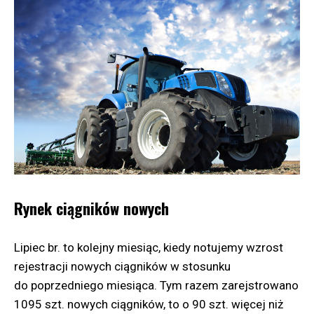
RCA),
przygotować do ZUS roczne podsumowanie
zapłaconych składek – dla ubezpieczonego.
Umowa zlecenie przy zbiorach rolnych
Ten typ umowy należy zawierać w takiej formie, by
rolnik nie mógł być traktowany jako pracodawca. Z
umowy wynikać musi zatem ograniczenie
kierownictwa rolnika oraz miejsca i czasu
wykonywania zlecenia. Rolnik nadal odpowiedzialny
Rynek ciągników nowych
jest za opłacanie składek do Zakładu Ubezpieczeń
Społecznych. Natomiast zatrudniony
Lipiec br. to kolejny miesiąc, kiedy notujemy wzrost
musi samodzielnie płacić zaliczki na podatek od
rejestracji nowych ciągników w stosunku
uzyskanego wynagrodzenia. Umowy zlecenie
do poprzedniego miesiąca. Tym razem zarejstrowano
zmuszają, podobnie jak umowy o pracę,
1095 szt. nowych ciągników, to o 90 szt. więcej niż