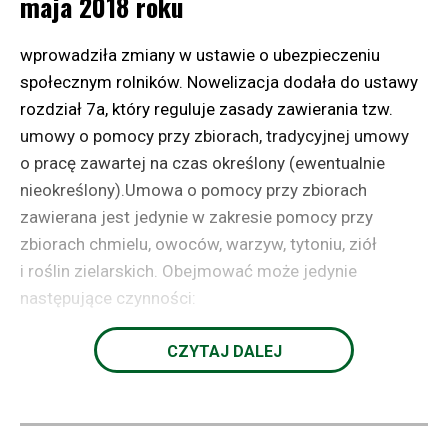
maja 2018 roku
wycena zwane było „taksacją” od słowa taxatio
z języka łacińskiego. Z kolei źródeł współczesnej
wprowadziła zmiany w ustawie o ubezpieczeniu
teorii wyceny należy szukać w okresie pojawienia się
społecznym rolników. Nowelizacja dodała do ustawy
gospodarki rynkowej i rozwoju stosunków
rozdział 7a, który reguluje zasady zawierania tzw.
kapitalistycznych.
umowy o pomocy przy zbiorach, tradycyjnej umowy
Obecnie w Międzynarodowych Standardach
o pracę zawartej na czas określony (ewentualnie
Sprawozdawczości Finansowej (dalej MSSF)
nieokreślony).Umowa o pomocy przy zbiorach
wymieniono cztery podstawy bądź kategorie wyceny
zawierana jest jedynie w zakresie pomocy przy
(rysunek 3), które ukazują możliwość posługiwania się
zbiorach chmielu, owoców, warzyw, tytoniu, ziół
w wycenie dwiema kategoriami – pojęciem kosztu
i roślin zielarskich. Obejmować może jedynie
i wartości [Gos, Petrykowski 2011, s. 99].
następujące czynności:
Rysunek 3. Opis podstaw wyceny według MSSF
zbieranie chmielu, owoców, warzyw, tytoniu, ziół
CZYTAJ DALEJ
lub roślin zielarskich
usuwanie zbędnych części roślin klasyfikowanie
lub sortowanie zerwanych lub zebranych