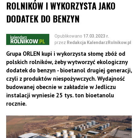
dążenie do maksymalizacji zysków i wartości majątku
ROLNIKÓW I WYKORZYSTA JAKO
przedsiębiorstwa czy gospodarstwa rolnego.
DODATEK DO BENZYN
Głównym składnikiem do realizacji tego celu są
posiadane aktywa. [Obrzeżgiewicz 2015, s. 139–140].
Aktywa biologiczne są podstawą prowadzenia
Opublikowano
17.03.2023 r.
działalności rolniczej, a ich cechą jest zdolność
przez
Redakcja KalendarzRolnikow.pl
do wzrostu i rozwoju [Wszelaki 2012, s. 327]. Istotą
Grupa ORLEN kupi i wykorzysta słomę zbóż od
rolnictwa jest wytwarzanie produktów rolnych, a od
polskich rolników, żeby wytworzyć ekologiczny
sposobu ich wyceny zależy wynik finansowy
dodatek do benzyn - bioetanol drugiej generacji,
gospodarstwa rolnego [Poniatowska 2014, s. 229–
czyli z produktów niespożywczych. Wydajność
230].
budowanej obecnie w zakładzie w Jedliczu
instalacji wyniesie 25 tys. ton bioetanolu
Ustawa o rachunkowości nie zawiera odrębnych
rocznie.
regulacji dotyczących rolnictwa, w tym szczególnych
rozwiązań w zakresie wyceny i ewidencji. Natomiast
jednostki prowadzące działalność rolniczą
zobligowane są do stosowania ogólnych rozwiązań