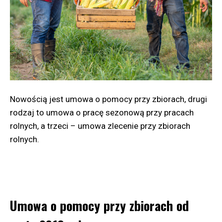
realizowane są dostawy paliwa wodorowego
kosztach produkcji od wartości rynkowej jako funkcji
do tankowania autobusów. Do tej pory na potrzeby
popytu i podaży [Laskowska 2013, s. 12.]
MPK w Krakowie dostarczono niemal 2,5 tony paliwa
wodorowego.
Współcześnie nastąpił rozwój różnych rodzajów
wartości, najważniejsze z nich zostały przedstawione
Źródło: ORLEN
na rysunku 2 wraz z ich podstawową definicją.
Nowością jest umowa o pomocy przy zbiorach, drugi
rodzaj to umowa o pracę sezonową przy pracach
rolnych, a trzeci – umowa zlecenie przy zbiorach
rolnych.
Umowa o pomocy przy zbiorach od
Pierwotnie ocena wartości rzeczy, szacowanie,