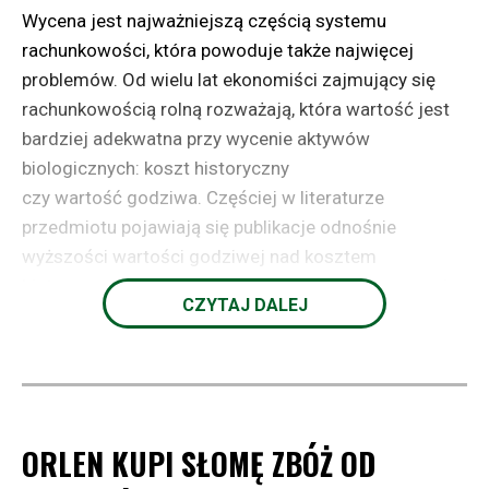
Wycena jest najważniejszą częścią systemu
rachunkowości, która powoduje także najwięcej
problemów. Od wielu lat ekonomiści zajmujący się
rachunkowością rolną rozważają, która wartość jest
bardziej adekwatna przy wycenie aktywów
biologicznych: koszt historyczny
czy wartość godziwa. Częściej w literaturze
przedmiotu pojawiają się publikacje odnośnie
wyższości wartości godziwej nad kosztem
historycznym, a brak jest szerszego zainteresowania
CZYTAJ DALEJ
się samą procedurą wyceny produkcji roślinnej w toku
[Obrzeżgiewicz 2016, s. 224].
Podstawowym celem działalności gospodarczej,
ORLEN KUPI SŁOMĘ ZBÓŻ OD
w tym także specyficznej działalności rolniczej jest