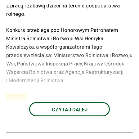
z pracą i zabawą dzieci na terenie gospodarstwa
elektroniczną lub w formie papierowej.
rolnego.
W zeznaniu należy uwzględnić kwoty wykazane w PIT-
Konkurs przebiega pod Honorowym Patronatem
40A, PIT-11A oraz PIT-11.
Ministra Rolnictwa i Rozwoju Wsi Henryka
Kowalczyka, a współorganizatorami tego
Kasa dodaje, że każdy świadczeniobiorca może
przedsięwzięcia są: Ministerstwo Rolnictwa i Rozwoju
przekazać 1% podatku na rzecz wybranej organizacji
Wsi, Państwowa Inspekcja Pracy, Krajowy Ośrodek
pożytku publicznego i jeśli dokonuje przekazania po
Wsparcia Rolnictwa oraz Agencja Restrukturyzacji
raz pierwszy lub chce dokonać zmiany organizacji na
i Modernizacji Rolnictwa.
inną niż w roku poprzednim, to w terminie do dnia 2
maja 2022 r. powinien przekazać do urzędu
skarbowego wypełniony PIT-OP.
Zadanie konkursowe polega na wykonaniu
CZYTAJ DALEJ
Terminy rozliczeń podatku dochodowego w 2022 r.
dwuwymiarowej pracy plastycznej
w formacie A-3, w dowolnej technice,
obrazującej sposoby zapobiegania