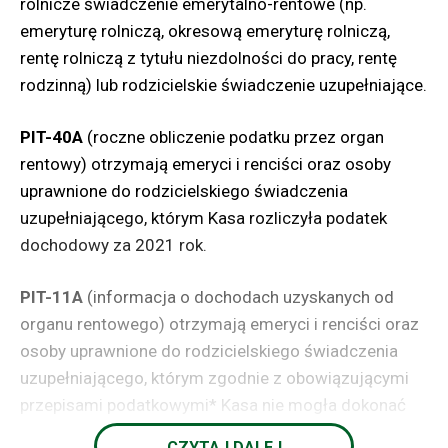
rolnicze świadczenie emerytalno-rentowe (np.
W tegorocznej edycji komisje konkursowe oceniały
emeryturę rolniczą, okresową emeryturę rolniczą,
994 gospodarstwa, które same zgłosiły się
rentę rolniczą z tytułu niezdolności do pracy, rentę
do konkursu. Przy ocenie brane są pod uwagę m.in.
rodzinną) lub rodzicielskie świadczenie uzupełniające.
takie elementy jak: organizacja obejścia, podwórza
oraz produkcji rolniczej, stan techniczny budynków
PIT-40A
(roczne obliczenie podatku przez organ
i urządzeń, wyposażenie w środki ochrony osobistej,
rentowy) otrzymają emeryci i renciści oraz osoby
warunki obsługi i bytowania zwierząt gospodarskich,
uprawnione do rodzicielskiego świadczenia
dbałość o estetykę, sposób przechowywania
uzupełniającego, którym Kasa rozliczyła podatek
i zabezpieczenia z substancjami niebezpiecznymi.
dochodowy za 2021 rok.
Źródło: KRUS
PIT-11A
(informacja o dochodach uzyskanych od
organu rentowego) otrzymają emeryci i renciści oraz
osoby uprawnione do rodzicielskiego świadczenia
uzupełniającego, którym zgodnie z obowiązującymi
przepisami podatkowymi* Kasa nie mogła dokonać
rozliczenia podatku i przekazać PIT-40A, ponieważ np.
CZYTAJ DALEJ