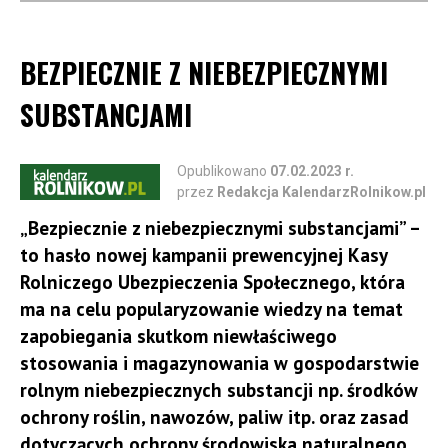
za przestępstwo lub przestępstwo skarbowe
popełnione w związku z pełnieniem funkcji sołtysa.
BEZPIECZNIE Z NIEBEZPIECZNYMI
Jeżeli wójt (burmistrz, prezydent miasta) nie
dysponuje danymi potwierdzającymi okres pełnienia
SUBSTANCJAMI
przez wnioskodawcę funkcji sołtysa, wydaje
postanowienie o odmowie wydania zaświadczenia ze
Opublikowano
07.02.2023 r.
względu na brak danych potwierdzających okres
przez
Redakcja KalendarzRolnikow.pl
pełnienia funkcji. Postanowienie to należy dołączyć
„Bezpiecznie z niebezpiecznymi substancjami” –
do wniosku o przyznanie świadczenia. W przypadku
to hasło nowej kampanii prewencyjnej Kasy
braku dokumentów potwierdzających spełnienie
Rolniczego Ubezpieczenia Społecznego, która
wymogu pełnienia funkcji sołtysa przez co najmniej
ma na celu popularyzowanie wiedzy na temat
dwie kadencje nie mniej niż 8 lat zaświadczenie
zapobiegania skutkom niewłaściwego
będzie mogło być zastąpione pisemnym
stosowania i magazynowania w gospodarstwie
oświadczeniem złożonym przez wnioskodawcę
rolnym niebezpiecznych substancji np. środków
o spełnieniu tego wymogu, potwierdzonym
ochrony roślin, nawozów, paliw itp. oraz zasad
pisemnymi oświadczeniami złożonymi przez co
dotyczących ochrony środowiska naturalnego.