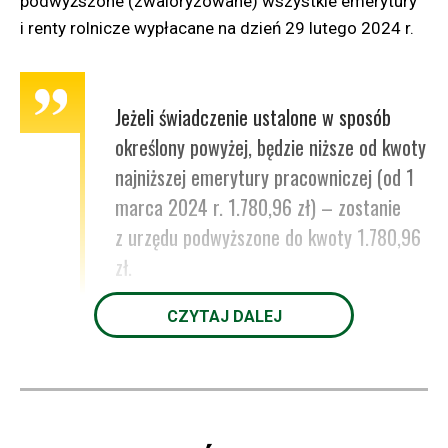
podwyższone (zwaloryzowane) wszystkie emerytury
i renty rolnicze wypłacane na dzień 29 lutego 2024 r.
Jeżeli świadczenie ustalone w sposób
określony powyżej, będzie niższe od kwoty
najniższej emerytury pracowniczej (od 1
marca 2024 r. 1.780,96 zł) – zostanie
z urzędu podwyższone do kwoty 1.780,96
zł.
CZYTAJ DALEJ
Do kwoty 1.780,96 zł nie zostaną podwyższone:
a) świadczenia, których wypłata została zawieszona
stosownie do art. 28 lub 34 ustawy o ubezpieczeniu