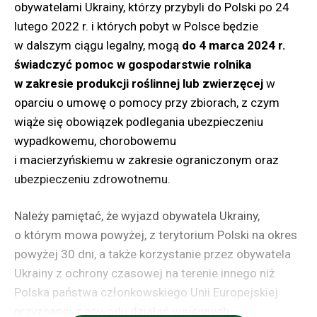
obywatelami Ukrainy, którzy przybyli do Polski po 24
Decyzje o podwyższeniu świadczeń od 1 marca 2024
lutego 2022 r. i których pobyt w Polsce będzie
r. (czyli tzw. waloryzacyjne) zostaną wysłane
w dalszym ciągu legalny, mogą
do 4 marca 2024 r.
w kwietniu br. wraz z decyzjami dot. przyznania
świadczyć pomoc w gospodarstwie rolnika
dodatkowego rocznego świadczenia pieniężnego.
w zakresie produkcji roślinnej lub zwierzęcej
w
oparciu o umowę o pomocy przy zbiorach, z czym
Przewiduje się, że waloryzacją emerytur i rent od 1
wiąże się obowiązek podlegania ubezpieczeniu
marca 2024 r. objętych zostanie około 1 mln
wypadkowemu, chorobowemu
emerytów i rencistów.
i macierzyńskiemu w zakresie ograniczonym oraz
ubezpieczeniu zdrowotnemu.
Więcej informacji na temat waloryzacji emerytur i rent
od 1 marca 2024 r. można uzyskać na stronie
Należy pamiętać, że wyjazd obywatela Ukrainy,
internetowej: waloryzacja emerytur i rent rolniczych
o którym mowa powyżej, z terytorium Polski na okres
lub w każdej jednostce organizacyjnej KRUS.
powyżej 30 dni, a także korzystanie przez obywatela
Ukrainy z ochrony czasowej na terenie innego niż
Źródło: KRUS
Polska państwa członkowskiego Unii Europejskiej
przyznanej z powodu działań wojennych