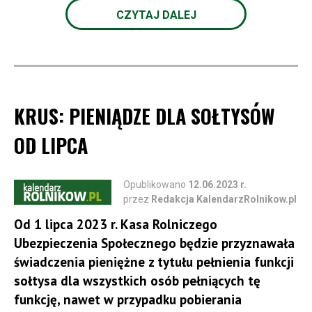
prowadzonych na terytorium Ukrainy pozbawia go
CZYTAJ DALEJ
uprawnienia legalnego pobytu na terytorium Polski.
Źródło: KRUS
KRUS: PIENIĄDZE DLA SOŁTYSÓW
OD LIPCA
Opublikowano
12.06.2023 r.
przez
Redakcja KalendarzRolnikow.pl
Od 1 lipca 2023 r. Kasa Rolniczego
Ubezpieczenia Społecznego będzie przyznawała
świadczenia pieniężne z tytułu pełnienia funkcji
sołtysa dla wszystkich osób pełniących tę
funkcję, nawet w przypadku pobierania