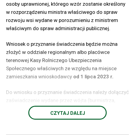
osoby uprawnionej, którego wzór zostanie określony
w rozporządzeniu ministra właściwego do spraw
rozwoju wsi wydane w porozumieniu z ministrem
właściwym do spraw administracji publicznej.
Wniosek o przyznanie świadczenia będzie można
złożyć w oddziale regionalnym albo placówce
terenowej Kasy Rolniczego Ubezpieczenia
Społecznego właściwych ze względu na miejsce
zamieszkania wnioskodawcy
od 1 lipca 2023 r.
Do wniosku o przyznanie świadczenia należy dołączyć
zaświadczenie wydane przez wójta (burmistrza,
prezydenta miasta) właściwego dla sołectwa,
CZYTAJ DALEJ
w którym wnioskodawca pełnił funkcję sołtysa,
potwierdzające okres pełnienia tej funkcji oraz
oświadczenie wnioskodawcy o niekaralności