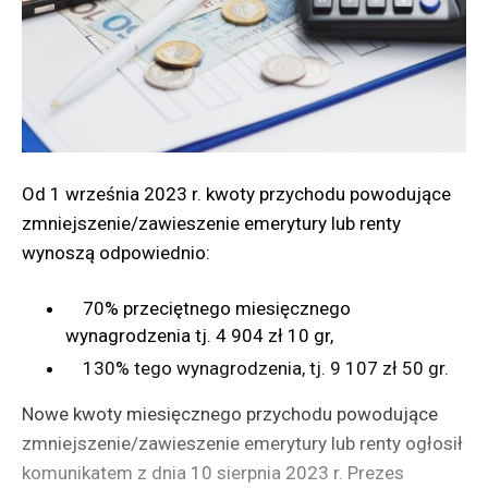
1.780,96 zł ,
– świadczenie pieniężne z tytułu pełnienia funkcji
sołtysa do kwoty 336,36 zł.
Ponadto ponownemu obliczeniu z urzędu ulegają:
Od 1 września 2023 r. kwoty przychodu powodujące
świadczenia uzupełniające dla osób
zmniejszenie/zawieszenie emerytury lub renty
niezdolnych do samodzielnej egzystencji.
wynoszą odpowiednio:
Łączna kwota świadczeń pieniężnych
finansowanych ze środków publicznych wraz
70% przeciętnego miesięcznego
z kwotą wypłacaną przez zagraniczne instytucje
wynagrodzenia tj. 4 904 zł 10 gr,
właściwe do spraw emerytalno-rentowych wraz
130% tego wynagrodzenia, tj. 9 107 zł 50 gr.
ze świadczeniem uzupełniającym nie może
przekroczyć kwoty 2.419,33 zł miesięcznie.
Nowe kwoty miesięcznego przychodu powodujące
świadczenia wyrównawcze dla działaczy
zmniejszenie/zawieszenie emerytury lub renty ogłosił
opozycji antykomunistycznej i osób
komunikatem z dnia 10 sierpnia 2023 r. Prezes