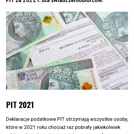
wicepremier Kowalczyk.
Nagrody
Podczas dzisiejszej uroczystości nagrody otrzymało
16 laureatów wojewódzkich. Jak co roku główną
nagrodą był ciągnik rolniczy ufundowany przez Prezes
KRUS. Otrzymali go Grażyna i Paweł Leńscy,
właściciele gospodarstwa uznanego w 2022 r.
za najlepsze w kraju pod względem bezpieczeństwa
i higieny pracy.
Historia konkursu
PIT 2021
Konkurs organizowany jest od 2003 roku. W
dotychczasowych osiemnastu edycjach udział wzięło
Deklaracje podatkowe PIT otrzymają wszystkie osoby,
ponad 21 tysięcy gospodarstw indywidualnych.
które w 2021 roku chociaż raz pobrały jakiekolwiek